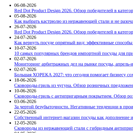
06-08-2026
Red Dot Product Design 2026. Обзор победителей в катег
05-08-2026
Как выбрать кастрюлю из нержавеющей стали и не разоч
26-07-2026
Red Dot Product Design 2026. Обзор победителей в катег
24-07-2026
Как вернуть посуде опрятный вид: эффективные способы
10-07-2026
10 самых популярных брендов импортной посуды для при
02-07-2026
Мониторинг арбитражных дел на рынке посуды, апрель-и
02-07-2026
Большая ХОРЕКА 2027: что сегодня помогает бизнесу со
18-06-2026
Сковороды-гриль из чугуна. Обзор розничных предложени
10-06-2026
Сковороды-гриль с антипригарным покрытием. Обзор ро
03-06-2026
За чертой безубыточности. Негативные тенденции в про
22-05-2026
Собственный интернет-магазин посуды как дополнение и
12-05-2026
Сковороды из нержавеющей стали с гибридным антиприг