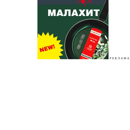
Р Е К Л А М А