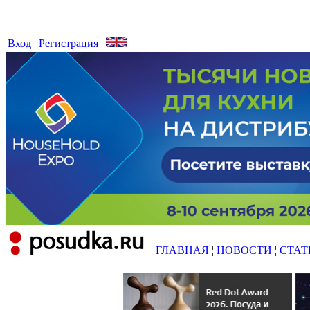
Вход
|
Регистрация
|
ГЛАВНАЯ
¦
НОВОСТИ
¦
СТАТ