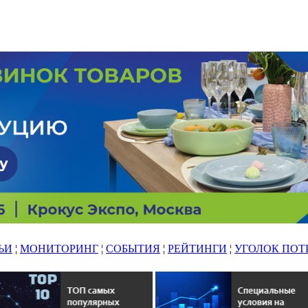
ЬИ
¦
МОНИТОРИНГ
¦
СОБЫТИЯ
¦
РЕЙТИНГИ
¦
УГОЛОК ПОТ