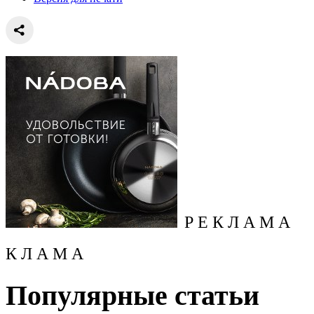
Р Е К Л А М А
К Л А М А
Популярные статьи