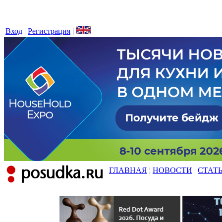
Вход
|
Регистрация
|
ГЛАВНАЯ
¦
НОВОСТИ
¦
СТАТ