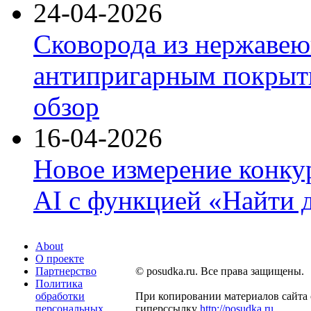
24-04-2026
Сковорода из нержавею
антипригарным покрыти
обзор
16-04-2026
Новое измерение конку
AI с функцией «Найти 
About
О проекте
Партнерство
© posudka.ru. Все права защищены.
Политика
обработки
При копировании материалов сайта 
персональных
гиперссылку
http://posudka.ru
.