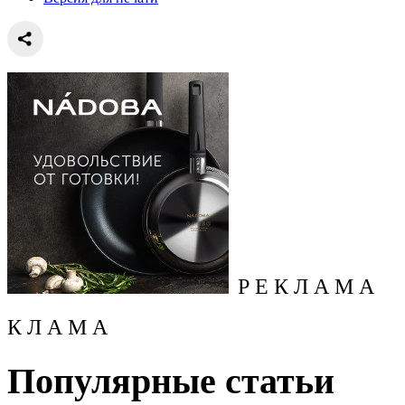
Р Е К Л А М А
К Л А М А
Популярные статьи