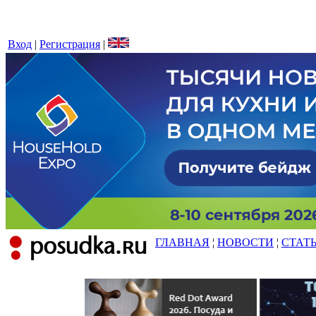
Вход
|
Регистрация
|
ГЛАВНАЯ
¦
НОВОСТИ
¦
СТАТ