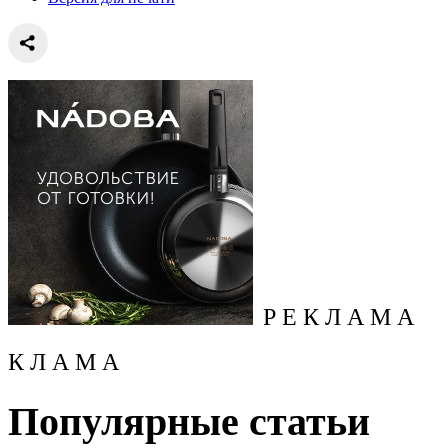
Р Е К Л А М А
К Л А М А
Популярные статьи