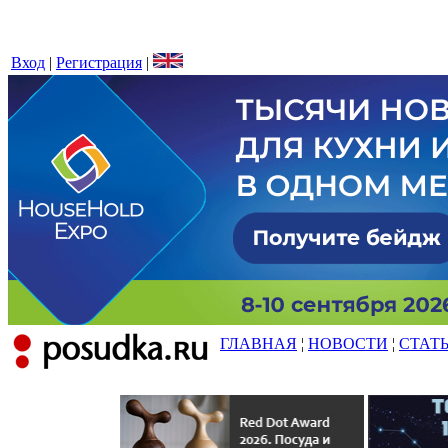
Вход
|
Регистрация
|
ГЛАВНАЯ
¦
НОВОСТИ
¦
СТАТ