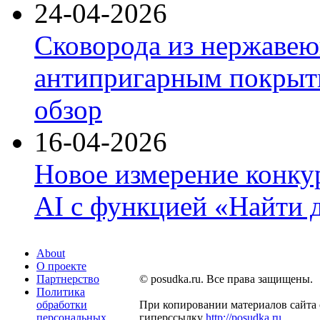
24-04-2026
Сковорода из нержавею
антипригарным покрыти
обзор
16-04-2026
Новое измерение конку
AI с функцией «Найти 
About
О проекте
Партнерство
© posudka.ru. Все права защищены.
Политика
обработки
При копировании материалов сайта 
персональных
гиперссылку
http://posudka.ru
.