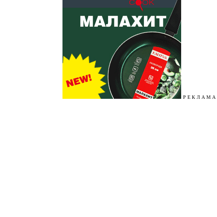
Р Е К Л А М А