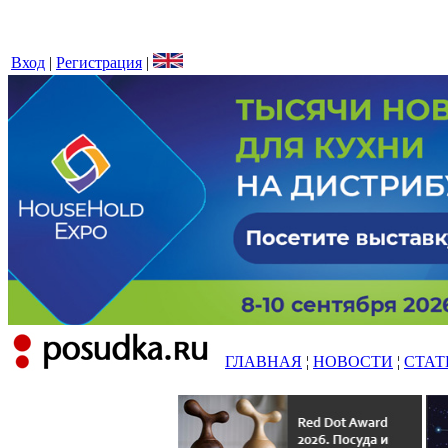
Вход
|
Регистрация
|
ГЛАВНАЯ
¦
НОВОСТИ
¦
СТАТ