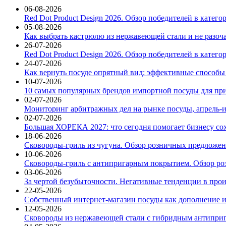
06-08-2026
Red Dot Product Design 2026. Обзор победителей в катег
05-08-2026
Как выбрать кастрюлю из нержавеющей стали и не разоч
26-07-2026
Red Dot Product Design 2026. Обзор победителей в катег
24-07-2026
Как вернуть посуде опрятный вид: эффективные способы
10-07-2026
10 самых популярных брендов импортной посуды для при
02-07-2026
Мониторинг арбитражных дел на рынке посуды, апрель-и
02-07-2026
Большая ХОРЕКА 2027: что сегодня помогает бизнесу со
18-06-2026
Сковороды-гриль из чугуна. Обзор розничных предложени
10-06-2026
Сковороды-гриль с антипригарным покрытием. Обзор ро
03-06-2026
За чертой безубыточности. Негативные тенденции в про
22-05-2026
Собственный интернет-магазин посуды как дополнение и
12-05-2026
Сковороды из нержавеющей стали с гибридным антиприг