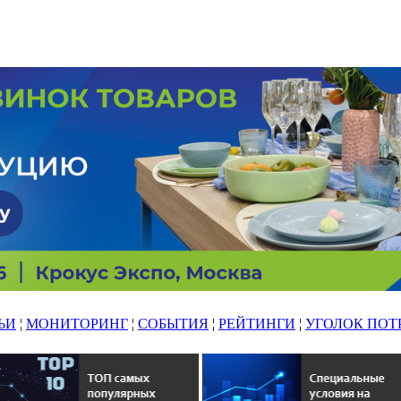
ЬИ
¦
МОНИТОРИНГ
¦
СОБЫТИЯ
¦
РЕЙТИНГИ
¦
УГОЛОК ПОТ