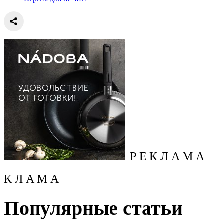
Р Е К Л А М А
К Л А М А
Популярные статьи