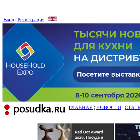
Вход
|
Регистрация
|
ГЛАВНАЯ
¦
НОВОСТИ
¦
СТАТ