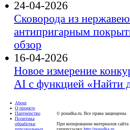
24-04-2026
Сковорода из нержавею
антипригарным покрыти
обзор
16-04-2026
Новое измерение конку
AI с функцией «Найти 
About
О проекте
Партнерство
© posudka.ru. Все права защищены.
Политика
обработки
При копировании материалов сайта 
персональных
гиперссылку
http://posudka.ru
.