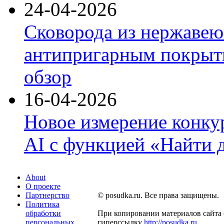
24-04-2026
Сковорода из нержавею
антипригарным покрыти
обзор
16-04-2026
Новое измерение конку
AI с функцией «Найти 
About
О проекте
Партнерство
© posudka.ru. Все права защищены.
Политика
обработки
При копировании материалов сайта 
персональных
гиперссылку
http://posudka.ru
.