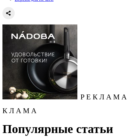
Р Е К Л А М А
К Л А М А
Популярные статьи