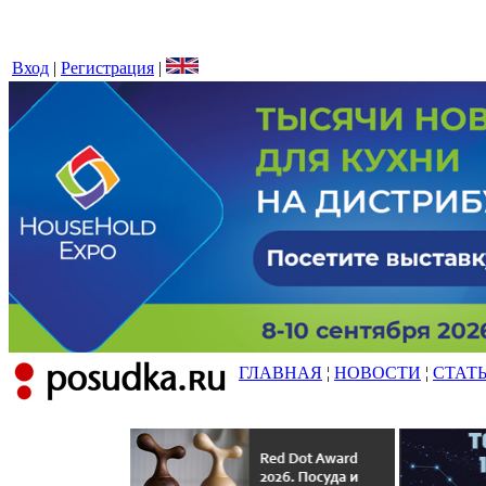
Вход
|
Регистрация
|
ГЛАВНАЯ
¦
НОВОСТИ
¦
СТАТ