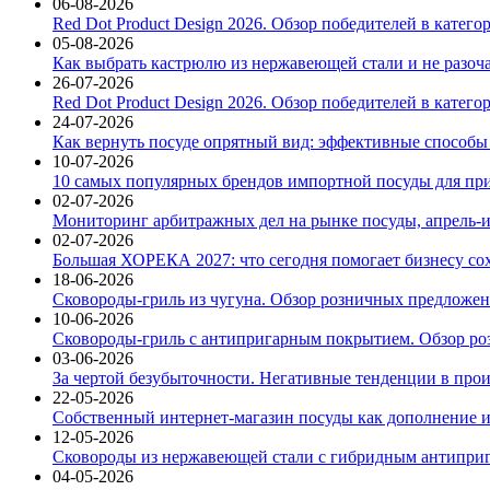
06-08-2026
Red Dot Product Design 2026. Обзор победителей в катег
05-08-2026
Как выбрать кастрюлю из нержавеющей стали и не разоч
26-07-2026
Red Dot Product Design 2026. Обзор победителей в катег
24-07-2026
Как вернуть посуде опрятный вид: эффективные способы
10-07-2026
10 самых популярных брендов импортной посуды для при
02-07-2026
Мониторинг арбитражных дел на рынке посуды, апрель-и
02-07-2026
Большая ХОРЕКА 2027: что сегодня помогает бизнесу со
18-06-2026
Сковороды-гриль из чугуна. Обзор розничных предложени
10-06-2026
Сковороды-гриль с антипригарным покрытием. Обзор ро
03-06-2026
За чертой безубыточности. Негативные тенденции в про
22-05-2026
Собственный интернет-магазин посуды как дополнение и
12-05-2026
Сковороды из нержавеющей стали с гибридным антиприг
04-05-2026