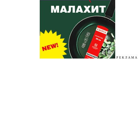
Р Е К Л А М А