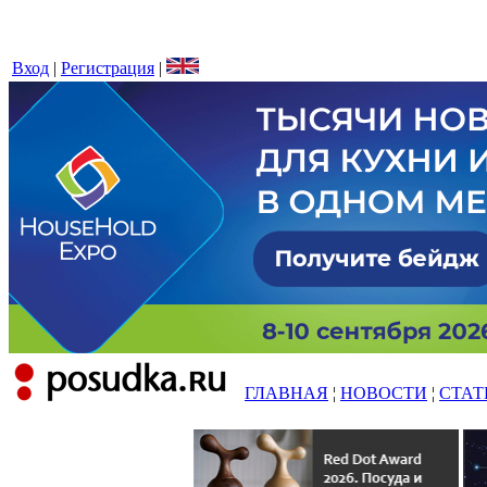
Вход
|
Регистрация
|
ГЛАВНАЯ
¦
НОВОСТИ
¦
СТАТ