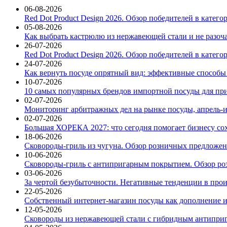
06-08-2026
Red Dot Product Design 2026. Обзор победителей в катег
05-08-2026
Как выбрать кастрюлю из нержавеющей стали и не разоч
26-07-2026
Red Dot Product Design 2026. Обзор победителей в катег
24-07-2026
Как вернуть посуде опрятный вид: эффективные способы
10-07-2026
10 самых популярных брендов импортной посуды для при
02-07-2026
Мониторинг арбитражных дел на рынке посуды, апрель-и
02-07-2026
Большая ХОРЕКА 2027: что сегодня помогает бизнесу со
18-06-2026
Сковороды-гриль из чугуна. Обзор розничных предложени
10-06-2026
Сковороды-гриль с антипригарным покрытием. Обзор ро
03-06-2026
За чертой безубыточности. Негативные тенденции в про
22-05-2026
Собственный интернет-магазин посуды как дополнение и
12-05-2026
Сковороды из нержавеющей стали с гибридным антиприг