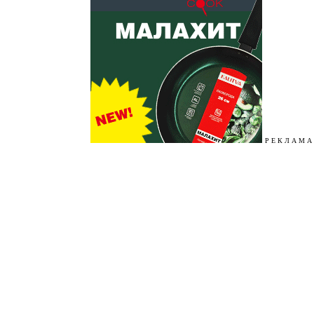
Р Е К Л А М А