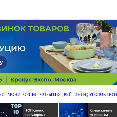
ЬИ
¦
МОНИТОРИНГ
¦
СОБЫТИЯ
¦
РЕЙТИНГИ
¦
УГОЛОК ПОТ