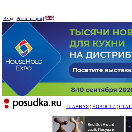
Вход
|
Регистрация
|
ГЛАВНАЯ
¦
НОВОСТИ
¦
СТАТ