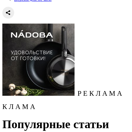
Р Е К Л А М А
К Л А М А
Популярные статьи