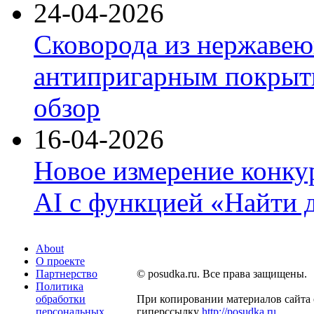
24-04-2026
Сковорода из нержавею
антипригарным покрыти
обзор
16-04-2026
Новое измерение конку
AI с функцией «Найти 
About
О проекте
Партнерство
© posudka.ru. Все права защищены.
Политика
обработки
При копировании материалов сайта 
персональных
гиперссылку
http://posudka.ru
.