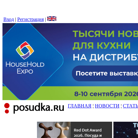
Вход
|
Регистрация
|
ГЛАВНАЯ
¦
НОВОСТИ
¦
СТАТ