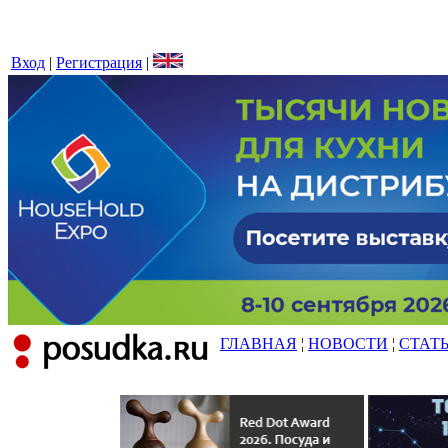
Вход
|
Регистрация
|
ГЛАВНАЯ
¦
НОВОСТИ
¦
СТАТ