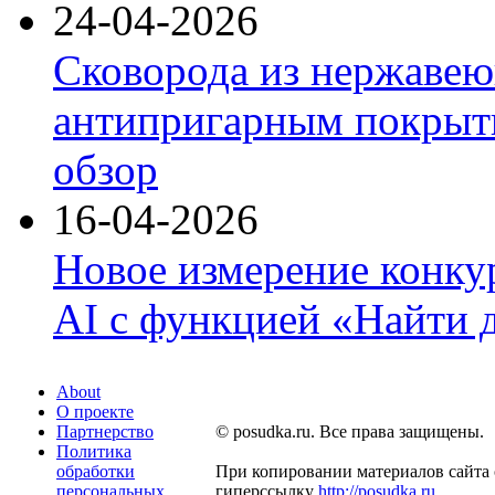
24-04-2026
Сковорода из нержавею
антипригарным покрыти
обзор
16-04-2026
Новое измерение конку
AI с функцией «Найти 
About
О проекте
Партнерство
© posudka.ru. Все права защищены.
Политика
обработки
При копировании материалов сайта 
персональных
гиперссылку
http://posudka.ru
.