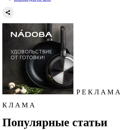
Р Е К Л А М А
К Л А М А
Популярные статьи