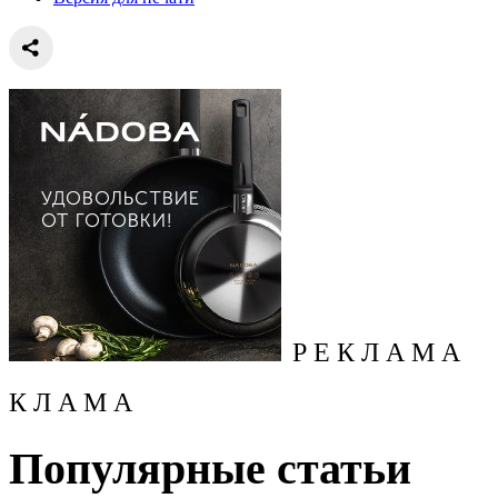
Р Е К Л А М А
К Л А М А
Популярные статьи