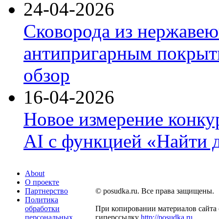
24-04-2026
Сковорода из нержавею
антипригарным покрыти
обзор
16-04-2026
Новое измерение конку
AI с функцией «Найти 
About
О проекте
Партнерство
© posudka.ru. Все права защищены.
Политика
обработки
При копировании материалов сайта 
персональных
гиперссылку
http://posudka.ru
.