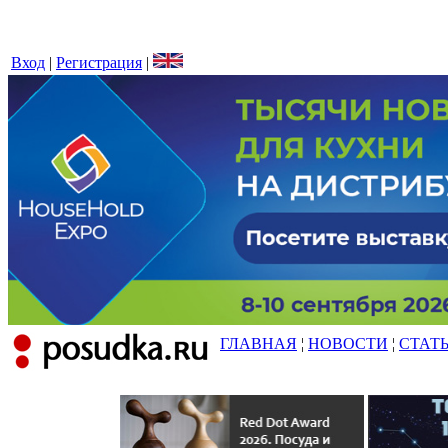
Вход
|
Регистрация
|
ГЛАВНАЯ
¦
НОВОСТИ
¦
СТАТ