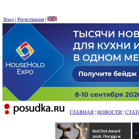
Вход
|
Регистрация
|
ГЛАВНАЯ
¦
НОВОСТИ
¦
СТАТ