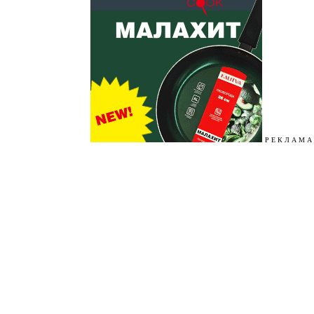
Р Е К Л А М А