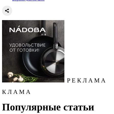
Р Е К Л А М А
К Л А М А
Популярные статьи