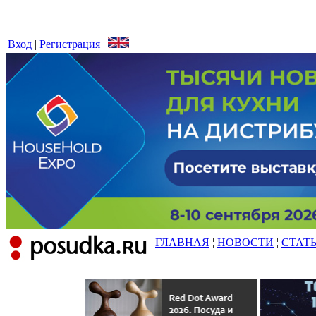
Вход
|
Регистрация
|
ГЛАВНАЯ
¦
НОВОСТИ
¦
СТАТ