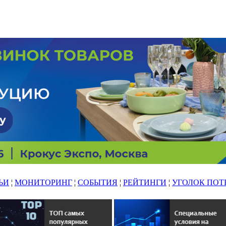
ЬИ
¦
МОНИТОРИНГ
¦
СОБЫТИЯ
¦
РЕЙТИНГИ
¦
УГОЛОК ПОТ