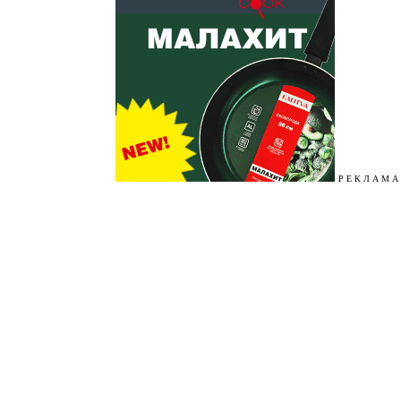
Р Е К Л А М А