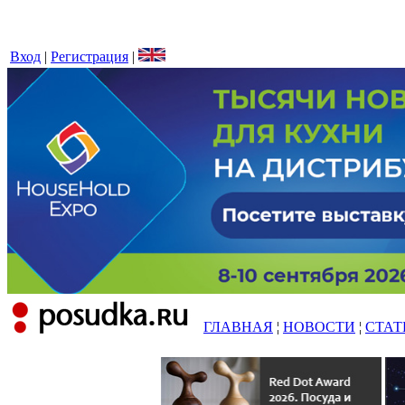
Вход
|
Регистрация
|
ГЛАВНАЯ
¦
НОВОСТИ
¦
СТАТ