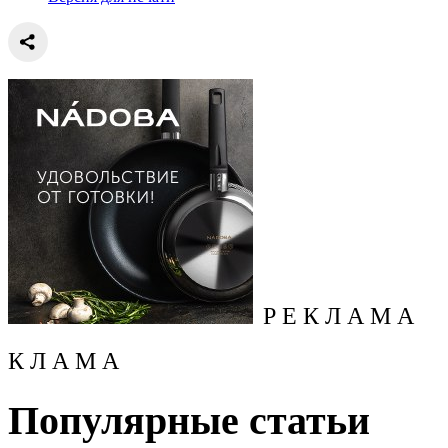
Р Е К Л А М А
К Л А М А
Популярные статьи