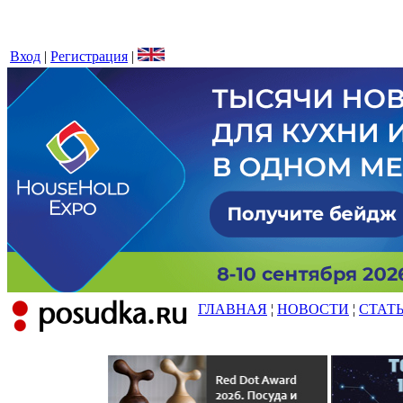
Вход
|
Регистрация
|
ГЛАВНАЯ
¦
НОВОСТИ
¦
СТАТ