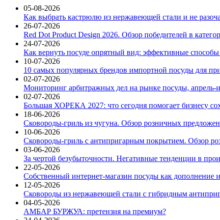
05-08-2026
Как выбрать кастрюлю из нержавеющей стали и не разоч
26-07-2026
Red Dot Product Design 2026. Обзор победителей в катег
24-07-2026
Как вернуть посуде опрятный вид: эффективные способы
10-07-2026
10 самых популярных брендов импортной посуды для при
02-07-2026
Мониторинг арбитражных дел на рынке посуды, апрель-и
02-07-2026
Большая ХОРЕКА 2027: что сегодня помогает бизнесу со
18-06-2026
Сковороды-гриль из чугуна. Обзор розничных предложени
10-06-2026
Сковороды-гриль с антипригарным покрытием. Обзор ро
03-06-2026
За чертой безубыточности. Негативные тенденции в про
22-05-2026
Собственный интернет-магазин посуды как дополнение и
12-05-2026
Сковороды из нержавеющей стали с гибридным антиприг
04-05-2026
АМБАР БУРЖУА: претензия на премиум?