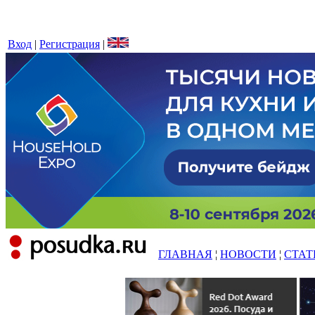
Вход
|
Регистрация
|
ГЛАВНАЯ
¦
НОВОСТИ
¦
СТАТ