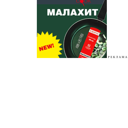
Р Е К Л А М А