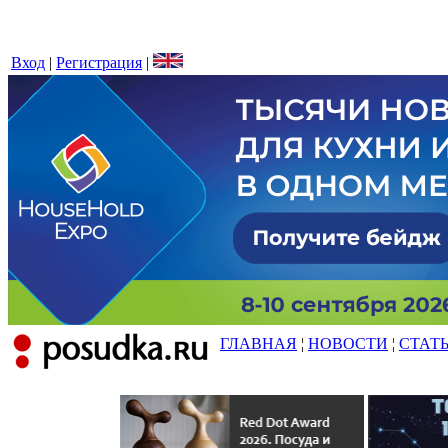
Вход
|
Регистрация
|
ГЛАВНАЯ
¦
НОВОСТИ
¦
СТАТ