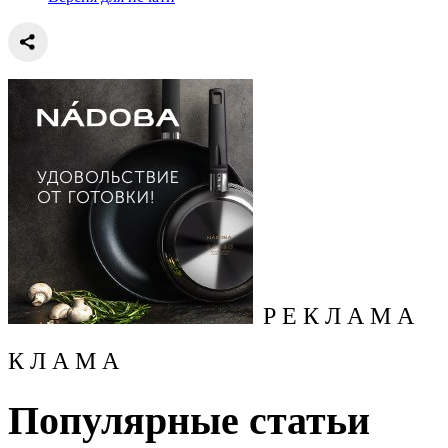
Р Е К Л А М А
К Л А М А
Популярные статьи