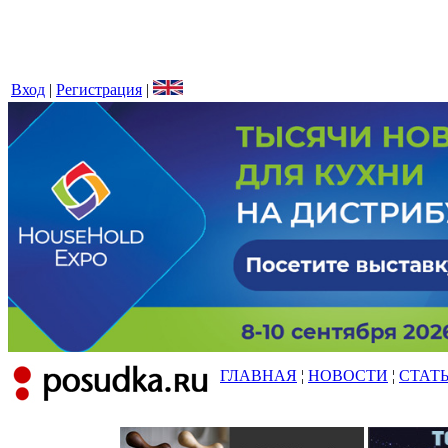
Вход
|
Регистрация
|
ГЛАВНАЯ
¦
НОВОСТИ
¦
СТАТ