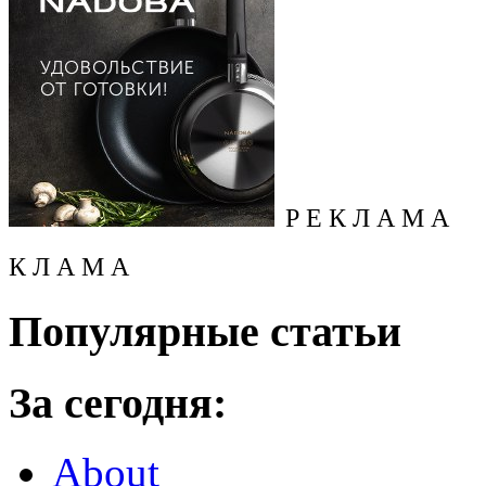
Р Е К Л А М А
К Л А М А
Популярные статьи
За сегодня:
About