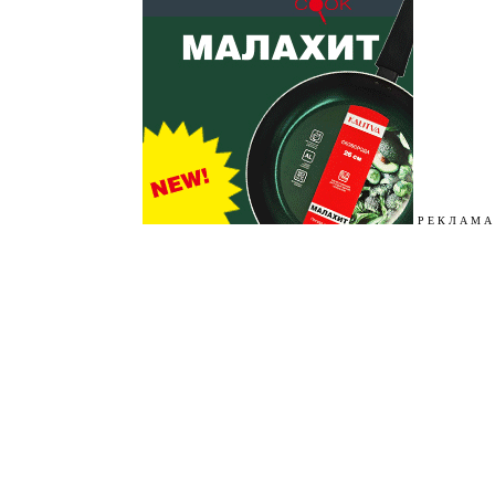
Р Е К Л А М А