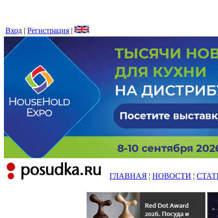
Вход
|
Регистрация
|
ГЛАВНАЯ
¦
НОВОСТИ
¦
СТАТ