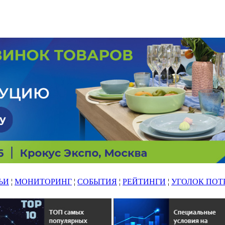
ЬИ
¦
МОНИТОРИНГ
¦
СОБЫТИЯ
¦
РЕЙТИНГИ
¦
УГОЛОК ПОТ