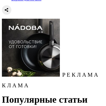
Р Е К Л А М А
К Л А М А
Популярные статьи