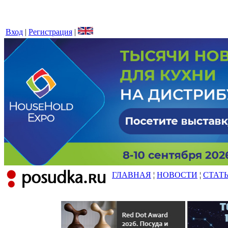
Вход
|
Регистрация
|
ГЛАВНАЯ
¦
НОВОСТИ
¦
СТАТ