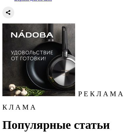
Р Е К Л А М А
К Л А М А
Популярные статьи