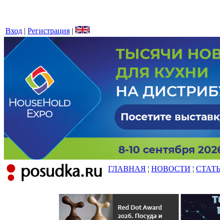
Вход
|
Регистрация
|
ГЛАВНАЯ
¦
НОВОСТИ
¦
СТАТ