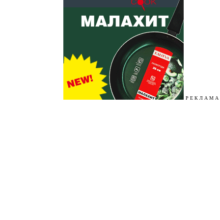
Р Е К Л А М А