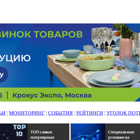
ЬИ
¦
МОНИТОРИНГ
¦
СОБЫТИЯ
¦
РЕЙТИНГИ
¦
УГОЛОК ПОТ