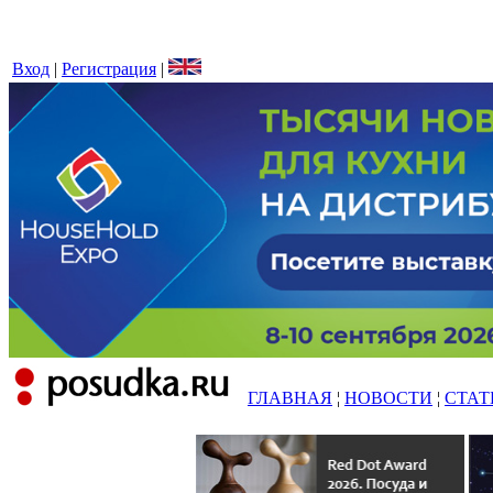
Вход
|
Регистрация
|
ГЛАВНАЯ
¦
НОВОСТИ
¦
СТАТ