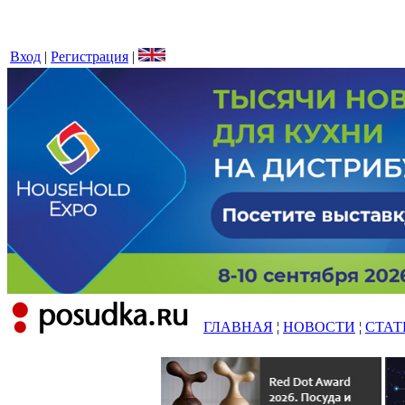
Вход
|
Регистрация
|
ГЛАВНАЯ
¦
НОВОСТИ
¦
СТАТ