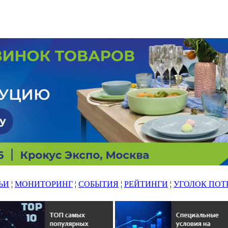
ЬИ
¦
МОНИТОРИНГ
¦
СОБЫТИЯ
¦
РЕЙТИНГИ
¦
УГОЛОК ПОТ