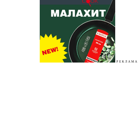
Р Е К Л А М А