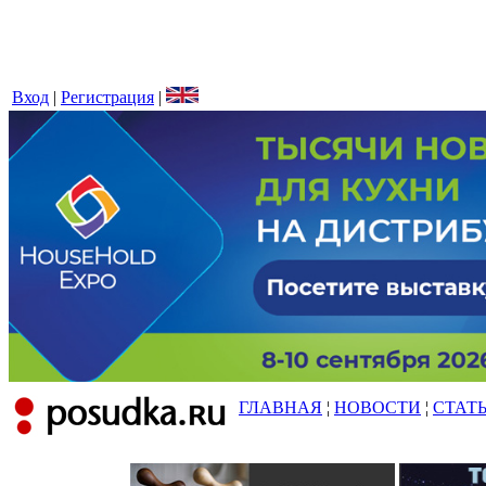
Вход
|
Регистрация
|
ГЛАВНАЯ
¦
НОВОСТИ
¦
СТАТ