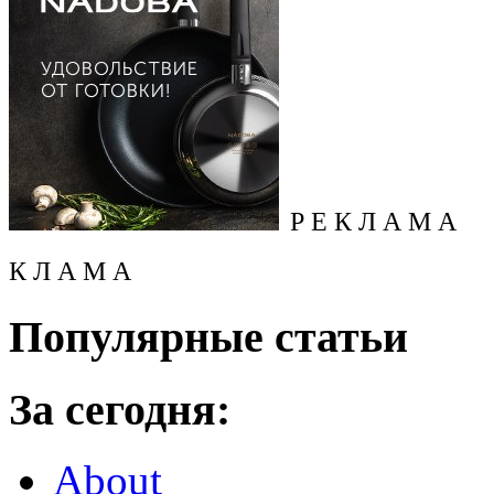
Р Е К Л А М А
К Л А М А
Популярные статьи
За сегодня:
About