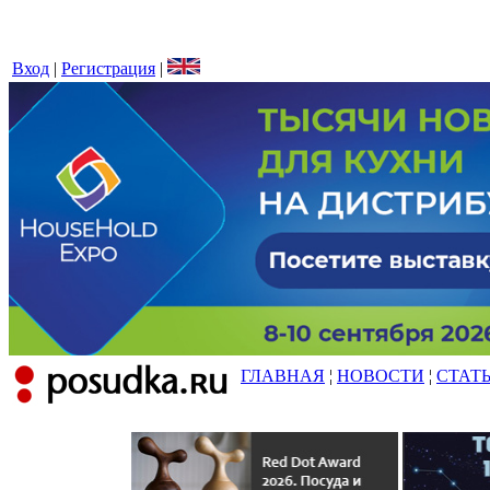
Вход
|
Регистрация
|
ГЛАВНАЯ
¦
НОВОСТИ
¦
СТАТ