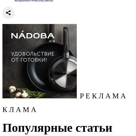
Р Е К Л А М А
К Л А М А
Популярные статьи