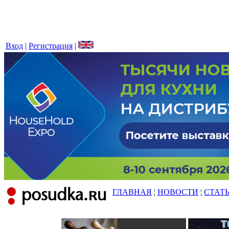
Вход
|
Регистрация
|
ГЛАВНАЯ
¦
НОВОСТИ
¦
СТАТ