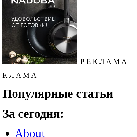
Р Е К Л А М А
К Л А М А
Популярные статьи
За сегодня:
About