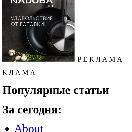
Р Е К Л А М А
К Л А М А
Популярные статьи
За сегодня:
About