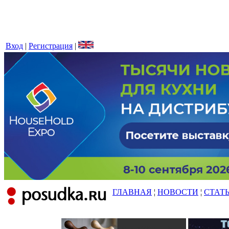
Вход
|
Регистрация
|
ГЛАВНАЯ
¦
НОВОСТИ
¦
СТАТ