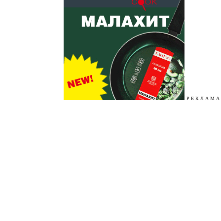
Р Е К Л А М А