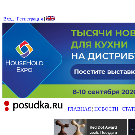
Вход
|
Регистрация
|
ГЛАВНАЯ
¦
НОВОСТИ
¦
СТАТ