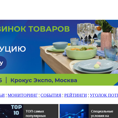
ЬИ
¦
МОНИТОРИНГ
¦
СОБЫТИЯ
¦
РЕЙТИНГИ
¦
УГОЛОК ПОТ