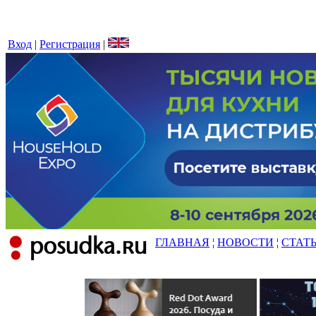
Вход
|
Регистрация
|
ГЛАВНАЯ
¦
НОВОСТИ
¦
СТАТ