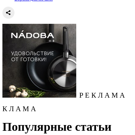
Р Е К Л А М А
К Л А М А
Популярные статьи