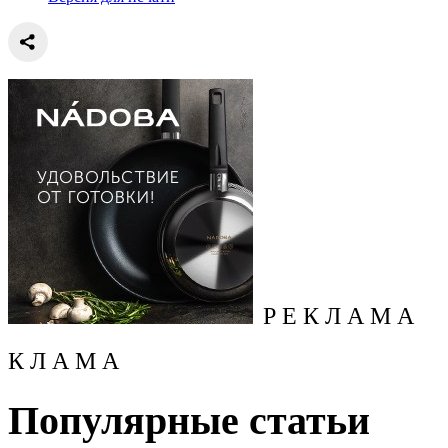
Р Е К Л А М А
К Л А М А
Популярные статьи