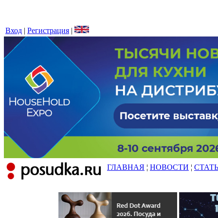
Вход
|
Регистрация
|
ГЛАВНАЯ
¦
НОВОСТИ
¦
СТАТ