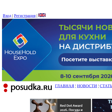
Вход
|
Регистрация
|
ГЛАВНАЯ
¦
НОВОСТИ
¦
СТАТ