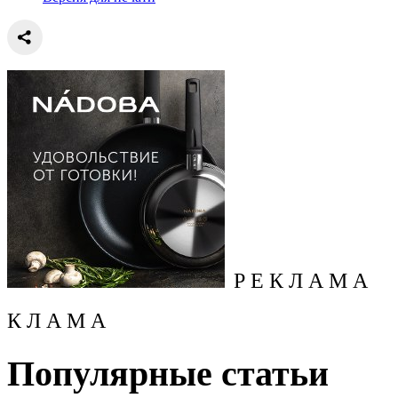
Р Е К Л А М А
К Л А М А
Популярные статьи