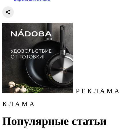
Р Е К Л А М А
К Л А М А
Популярные статьи