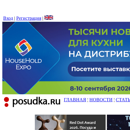
Вход
|
Регистрация
|
ГЛАВНАЯ
¦
НОВОСТИ
¦
СТАТ