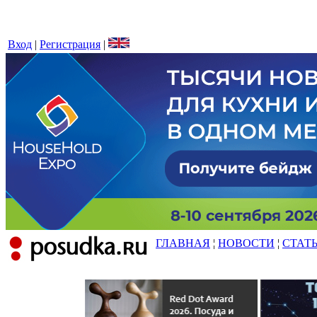
Вход
|
Регистрация
|
ГЛАВНАЯ
¦
НОВОСТИ
¦
СТАТ