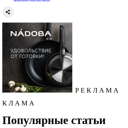
Р Е К Л А М А
К Л А М А
Популярные статьи