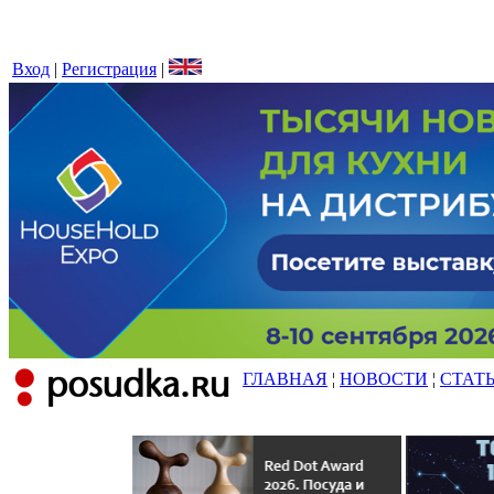
Вход
|
Регистрация
|
ГЛАВНАЯ
¦
НОВОСТИ
¦
СТАТ