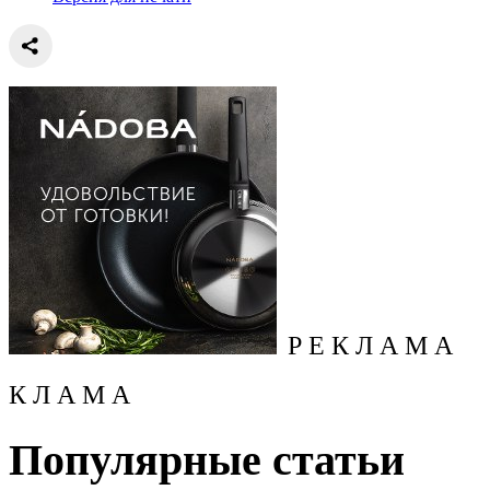
Р Е К Л А М А
К Л А М А
Популярные статьи