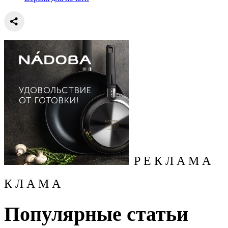
Р Е К Л А М А
К Л А М А
Популярные статьи