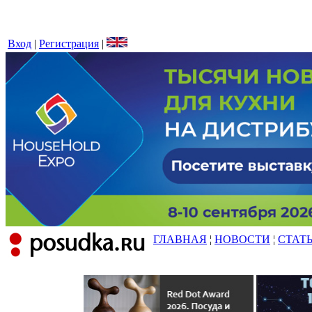
Вход
|
Регистрация
|
ГЛАВНАЯ
¦
НОВОСТИ
¦
СТАТ