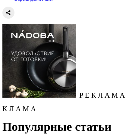
Р Е К Л А М А
К Л А М А
Популярные статьи