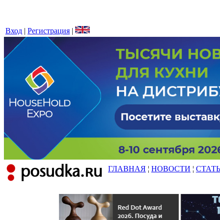
Вход
|
Регистрация
|
ГЛАВНАЯ
¦
НОВОСТИ
¦
СТАТ