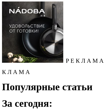
Р Е К Л А М А
К Л А М А
Популярные статьи
За сегодня: