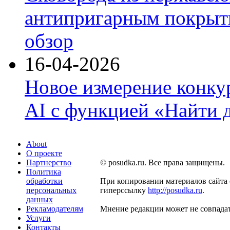
антипригарным покрыти
обзор
16-04-2026
Новое измерение конку
AI с функцией «Найти 
About
О проекте
Партнерство
© posudka.ru. Все права защищены.
Политика
обработки
При копировании материалов сайта 
персональных
гиперссылку
http://posudka.ru
.
данных
Рекламодателям
Мнение редакции может не совпадат
Услуги
Контакты