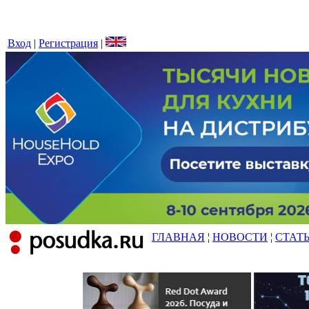
Вход
|
Регистрация
|
ГЛАВНАЯ
¦
НОВОСТИ
¦
СТАТ