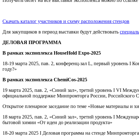
Получить билет на все выставки экспоплекса можно по ссылк
Скачать каталог участников и схему расположения стендов
Для закупщиков в период выставки будут действовать
специал
ДЕЛОВАЯ ПРОГРАММА
В рамках экспоплекса HouseHold Expo-2025
18-19 марта 2025, пав. 2, конференц-зал L, первый уровень I 
году?»
В рамках экспоплекса ChemiCos-2025
19 марта 2025, пав. 2, «Синий зал», третий уровень I VI Ме
официальной поддержке Минпромторга России, Российского С
Открытое пленарное заседание по теме «Новые материалы и х
18 марта 2025, пав. 2, «Синий зал», третий уровень I Между
бытовой химии «От идеи до реализации продукта»
18-20 марта 2025 I Деловая программа на стенде Минпромторг