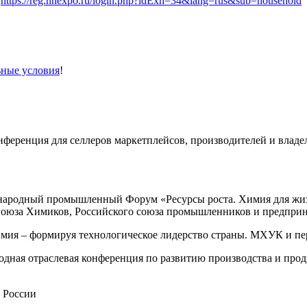
е
https://reg.hhexpo.ru/login.php?idExh=34&lang=rus&sub=household
ьные условия
!
Конференция для селлеров маркетплейсов, производителей и влад
ждународный промышленный Форум «Ресурсы роста. Химия для жиз
оюза Химиков, Российского союза промышленников и предприн
имия – формируя технологическое лидерство страны. МХУК и п
народная отраслевая конференция по развитию производства и п
а России