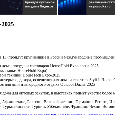
-2025
 10 и 11) пройдут крупнейшие в России международные промышле
дома, посуды и хозтоваров HouseHold Expo весна 2025
 выставки HouseHold Expo)
вой техники HouseTech Expo-2025
ерьера, декора, освещения для дома и текстиля Stylish Home. O
в для дачи и загородного отдыха Outdoor Dacha-2025
я дома для оптовых закупок, в выставках примут участие более 
 Афганистане, Бельгии, Великобритании, Германии, Египте, Инд
е, Туркменистане, Турции, Узбекистане, Франции, Чехии, Эстон