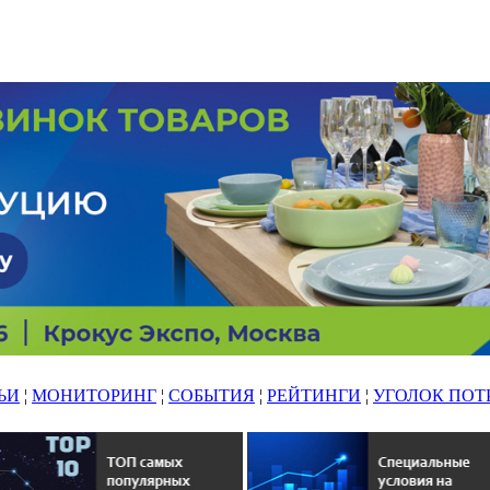
ЬИ
¦
МОНИТОРИНГ
¦
СОБЫТИЯ
¦
РЕЙТИНГИ
¦
УГОЛОК ПОТ