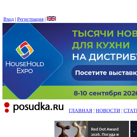
Вход
|
Регистрация
|
ГЛАВНАЯ
¦
НОВОСТИ
¦
СТАТ