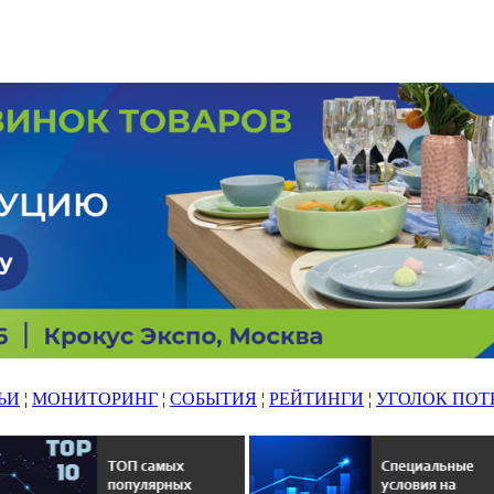
ЬИ
¦
МОНИТОРИНГ
¦
СОБЫТИЯ
¦
РЕЙТИНГИ
¦
УГОЛОК ПОТ