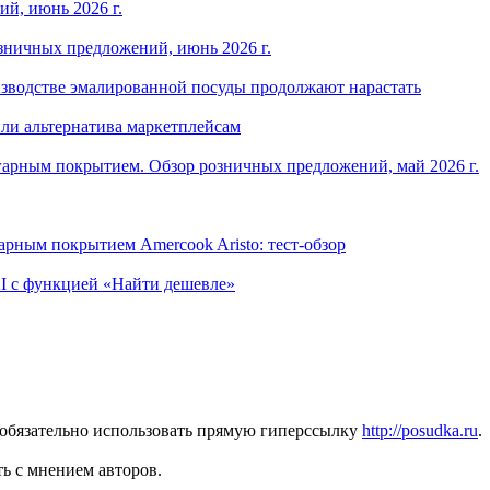
й, июнь 2026 г.
зничных предложений, июнь 2026 г.
изводстве эмалированной посуды продолжают нарастать
ли альтернатива маркетплейсам
арным покрытием. Обзор розничных предложений, май 2026 г.
рным покрытием Amercook Aristo: тест-обзор
I с функцией «Найти дешевле»
 обязательно использовать прямую гиперссылку
http://posudka.ru
.
ь с мнением авторов.