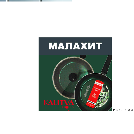
Р Е К Л А М А