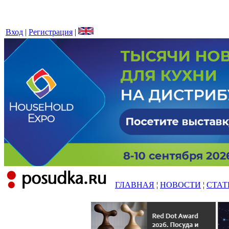
Вход
|
Регистрация
|
ГЛАВНАЯ
¦
НОВОСТИ
¦
СТАТ