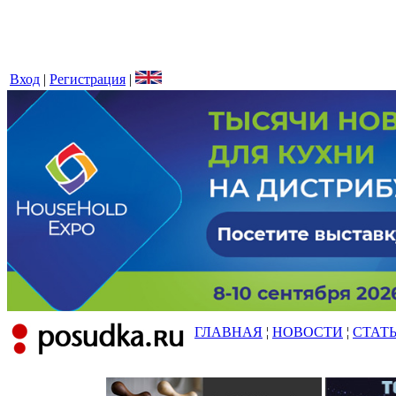
Вход
|
Регистрация
|
ГЛАВНАЯ
¦
НОВОСТИ
¦
СТАТ