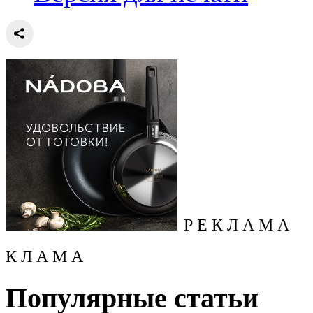
Р Е К Л А М А
К Л А М А
Популярные статьи