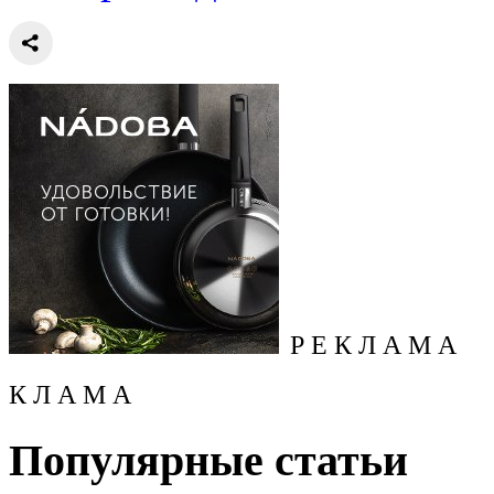
Р Е К Л А М А
К Л А М А
Популярные статьи