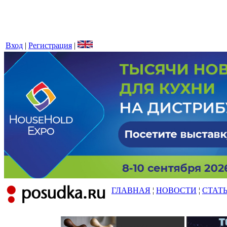
Вход
|
Регистрация
|
ГЛАВНАЯ
¦
НОВОСТИ
¦
СТАТ