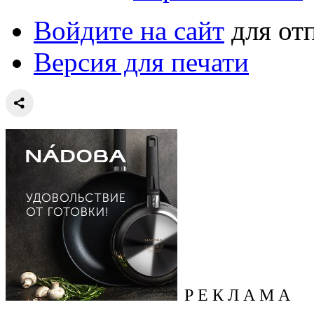
Войдите на сайт
для от
Версия для печати
Р Е К Л А М А