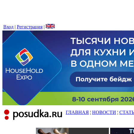
Вход
|
Регистрация
|
ГЛАВНАЯ
¦
НОВОСТИ
¦
СТАТ