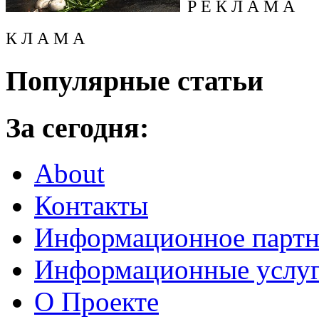
Р Е К Л А М А
К Л А М А
Популярные статьи
За сегодня:
About
Контакты
Информационное партн
Информационные услу
О Проекте