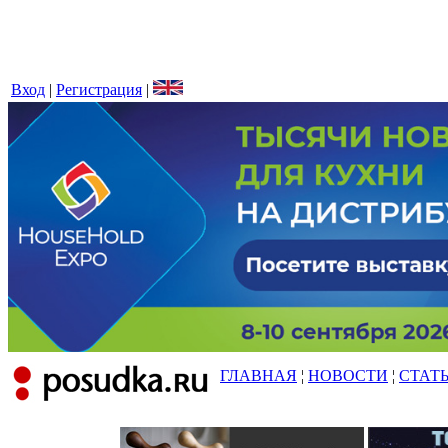
Вход
|
Регистрация
|
ГЛАВНАЯ
¦
НОВОСТИ
¦
СТАТ