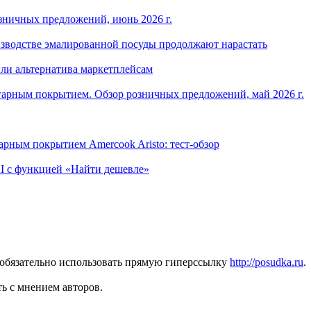
зничных предложений, июнь 2026 г.
изводстве эмалированной посуды продолжают нарастать
ли альтернатива маркетплейсам
арным покрытием. Обзор розничных предложений, май 2026 г.
рным покрытием Amercook Aristo: тест-обзор
I с функцией «Найти дешевле»
 обязательно использовать прямую гиперссылку
http://posudka.ru
.
ь с мнением авторов.