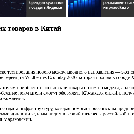
их товаров в Китай
уске тестирования нового международного направления — экспор
ференции Wildberries Ecomday 2026, которая прошла в городе 
елям приобретать российские товары оптом по модели, аналоги
рубежные покупатели смогут оформлять b2b-заказы онлайн, полу
провождения.
 создаем инфраструктуру, которая помогает российским предпр
ммерции в мире, и мы видим высокий интерес к российской про
й Мараховский.