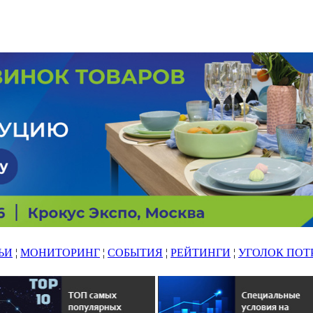
ЬИ
¦
МОНИТОРИНГ
¦
СОБЫТИЯ
¦
РЕЙТИНГИ
¦
УГОЛОК ПОТ