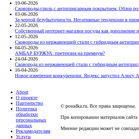
10-06-2026
Сковороды-гриль с антипригарным покрытием. Обзор ро
03-06-2026
За чертой безубыточности. Негативные тенденции в про
22-05-2026
Собственный интернет-магазин посуды как дополнение и
12-05-2026
Сковороды из нержавеющей стали с гибридным антиприг
04-05-2026
АМБАР БУРЖУА: претензия на премиум?
24-04-2026
Сковорода из нержавеющей стали с гибридным антиприга
16-04-2026
Новое измерение конкуренции. Яндекс запустил Алису A
About
О проекте
Партнерство
© posudka.ru. Все права защищены.
Политика
обработки
При копировании материалов сайта
персональных
данных
Мнение редакции может не совпадат
Рекламодателям
Услуги