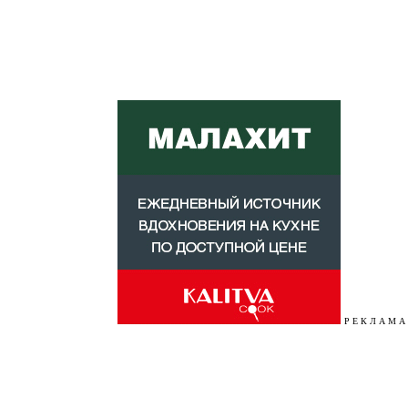
Р Е К Л А М А