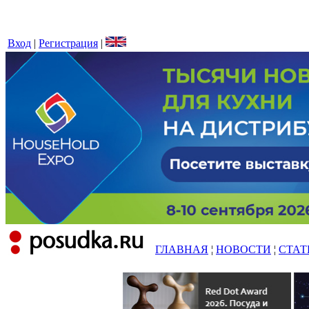
Вход
|
Регистрация
|
ГЛАВНАЯ
¦
НОВОСТИ
¦
СТАТ