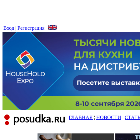
Вход
|
Регистрация
|
ГЛАВНАЯ
¦
НОВОСТИ
¦
СТАТ