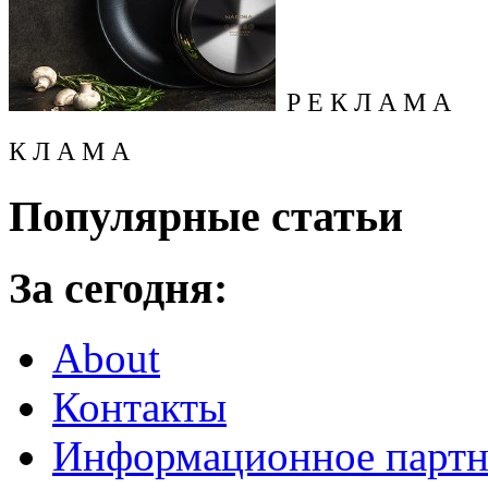
Р Е К Л А М А
К Л А М А
Популярные статьи
За сегодня:
About
Контакты
Информационное партн