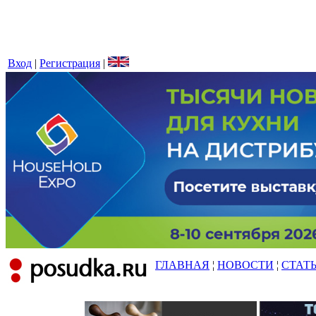
Вход
|
Регистрация
|
ГЛАВНАЯ
¦
НОВОСТИ
¦
СТАТ