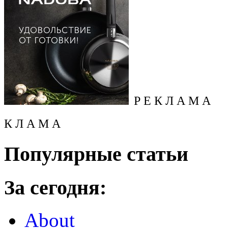
Р Е К Л А М А
К Л А М А
Популярные статьи
За сегодня:
About