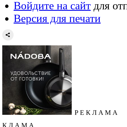
Войдите на сайт
для от
Версия для печати
Р Е К Л А М А
К Л А М А