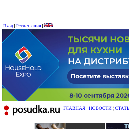
Вход
|
Регистрация
|
ГЛАВНАЯ
¦
НОВОСТИ
¦
СТАТ