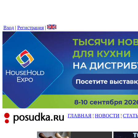
Вход
|
Регистрация
|
ГЛАВНАЯ
¦
НОВОСТИ
¦
СТАТ