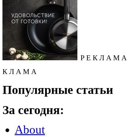
Р Е К Л А М А
К Л А М А
Популярные статьи
За сегодня:
About