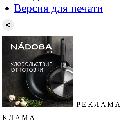
Версия для печати
Р Е К Л А М А
К Л А М А