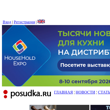
Вход
|
Регистрация
|
ГЛАВНАЯ
¦
НОВОСТИ
¦
СТАТ